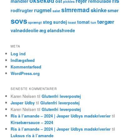
oksekød
ris
rejer
mandler
ost
remoulade
pickles
simremad
rugmel
skinke
rodfrugter
smør
salat
sovs
tørgær
steg
surdej
tomat
sprængt
toast
tun
valnøddeolie
æg
ølandshvede
META
Log ind
Indlægsfeed
Kommentarfeed
WordPress.org
SENESTE KOMMENTARER
Karen Nielsen
til
Glutenfri leverpostej
Jesper Udby
til
Glutenfri leverpostej
Karen Nielsen
til
Glutenfri leverpostej
Ris à l’amande – 2024 | Jesper Udbys madskriverier
til
Kirsebærsauce – 2024
Ris à l’amande – 2024 | Jesper Udbys madskriverier
til
Luksus ris à l’amande