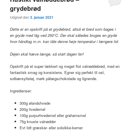
grydebrød
Udgivet den
3. januar 2021
Dette er en opskrift på et grydebrød, altså et brød som bages i
en gryde med låg ved 250°C. Der skal således bruges en gryde
hvor håndtag m.m. kan tåle denne høje temperatur i længere tid.
Dejen skal hæve længe, så start dagen før!
Opskrift på et super lækkert og meget flot valnøddebrød, med en
fantastisk smag og konsistens. Egner sig perfekt til ost,
solbærsyltetøj, mørk pålægschokolade og lignende.
Ingredienser:
300g ølandshvede
200g hvedemel
100g purpurhvedemel eller grahamsmel
75g knuste valnødder
Evt lidt græskar- eller solsikke-kerner