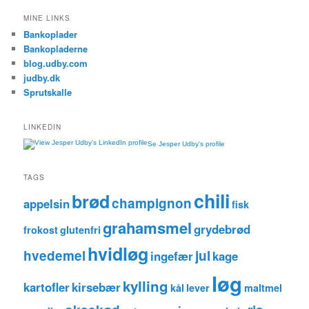
MINE LINKS
Bankoplader
Bankopladerne
blog.udby.com
judby.dk
Sprutskalle
LINKEDIN
Se Jesper Udby's profile
TAGS
chili
brød
champignon
appelsin
fisk
grahamsmel
grydebrød
frokost
glutenfri
hvidløg
hvedemel
jul
ingefær
kage
løg
kylling
kartofler
kirsebær
kål
lever
maltmel