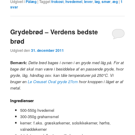
Udgivet i
Pålæg
|
Tagget
frokost
,
hvedemel
,
lever
,
løg
,
smør
,
æg
|
1
svar
Grydebrød – Verdens bedste
brød
Udgivet den
31. december 2011
Bemærk:
Dette brød bages i ovnen i en gryde med låg på. For at
bage det skal man være i besiddelse af en passende gryde, hvor
gryde, låg, håndtag osv. kan tåle temperaturer på 250°C. Vi
bruger en
Le Creuset Oval gryde 27cm
hvor knoppen i låget er af
metal.
Ingredienser
500-550g hvedemel
300-350g grahamsmel
kerner: f.eks. græskarkerner, solsikkekerner, hørfrø,
valnøddekerner