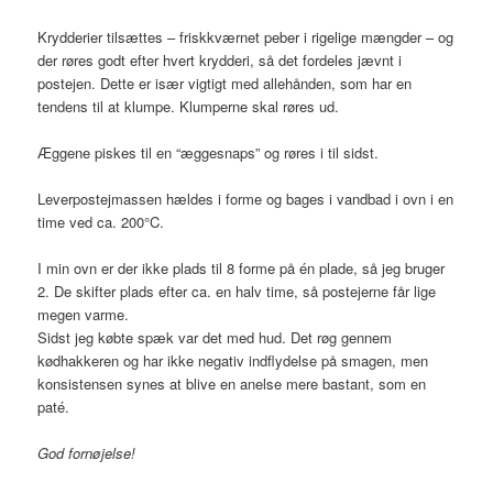
Krydderier tilsættes – friskkværnet peber i rigelige mængder – og
der røres godt efter hvert krydderi, så det fordeles jævnt i
postejen. Dette er især vigtigt med allehånden, som har en
tendens til at klumpe. Klumperne skal røres ud.
Æggene piskes til en “æggesnaps” og røres i til sidst.
Leverpostejmassen hældes i forme og bages i vandbad i ovn i en
time ved ca. 200°C.
I min ovn er der ikke plads til 8 forme på én plade, så jeg bruger
2. De skifter plads efter ca. en halv time, så postejerne får lige
megen varme.
Sidst jeg købte spæk var det med hud. Det røg gennem
kødhakkeren og har ikke negativ indflydelse på smagen, men
konsistensen synes at blive en anelse mere bastant, som en
paté.
God fornøjelse!