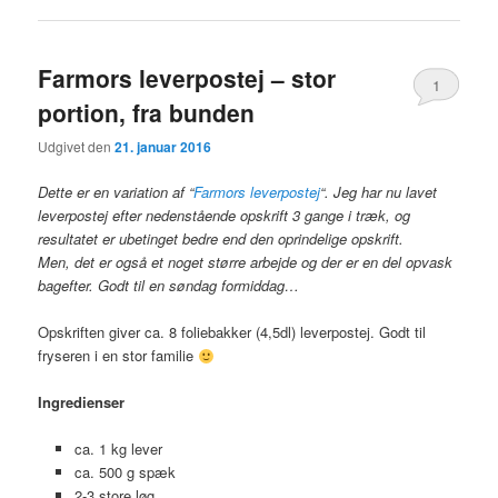
Farmors leverpostej – stor
1
portion, fra bunden
Udgivet den
21. januar 2016
Dette er en variation af “
Farmors leverpostej
“. Jeg har nu lavet
leverpostej efter nedenstående opskrift 3 gange i træk, og
resultatet er ubetinget bedre end den oprindelige opskrift.
Men, det er også et noget større arbejde og der er en del opvask
bagefter. Godt til en søndag formiddag…
Opskriften giver ca. 8 foliebakker (4,5dl) leverpostej. Godt til
fryseren i en stor familie
Ingredienser
ca. 1 kg lever
ca. 500 g spæk
2-3 store løg