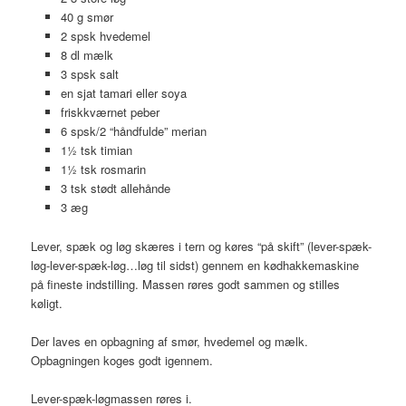
40 g smør
2 spsk hvedemel
8 dl mælk
3 spsk salt
en sjat tamari eller soya
friskkværnet peber
6 spsk/2 “håndfulde” merian
1½ tsk timian
1½ tsk rosmarin
3 tsk stødt allehånde
3 æg
Lever, spæk og løg skæres i tern og køres “på skift” (lever-spæk-
løg-lever-spæk-løg…løg til sidst) gennem en kødhakkemaskine
på fineste indstilling. Massen røres godt sammen og stilles
køligt.
Der laves en opbagning af smør, hvedemel og mælk.
Opbagningen koges godt igennem.
Lever-spæk-løgmassen røres i.