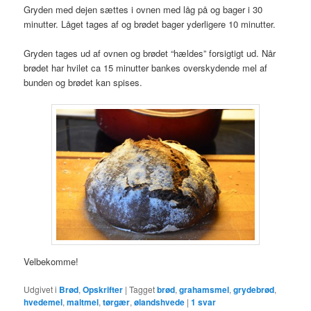
Gryden med dejen sættes i ovnen med låg på og bager i 30
minutter. Låget tages af og brødet bager yderligere 10 minutter.
Gryden tages ud af ovnen og brødet “hældes” forsigtigt ud. Når
brødet har hvilet ca 15 minutter bankes overskydende mel af
bunden og brødet kan spises.
Velbekomme!
Udgivet i
Brød
,
Opskrifter
|
Tagget
brød
,
grahamsmel
,
grydebrød
,
hvedemel
,
maltmel
,
tørgær
,
ølandshvede
|
1
svar