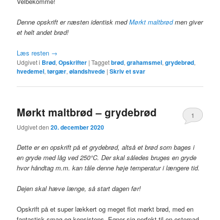
Velbekomme!
Denne opskrift er næsten identisk med
Mørkt maltbrød
men giver
et helt andet brød!
Læs resten
→
Udgivet i
Brød
,
Opskrifter
|
Tagget
brød
,
grahamsmel
,
grydebrød
,
hvedemel
,
tørgær
,
ølandshvede
|
Skriv et svar
Mørkt maltbrød – grydebrød
1
Udgivet den
20. december 2020
Dette er en opskrift på et grydebrød, altså et brød som bages i
en gryde med låg ved 250°C. Der skal således bruges en gryde
hvor håndtag m.m. kan tåle denne høje temperatur i længere tid.
Dejen skal hæve længe, så start dagen før!
Opskrift på et super lækkert og meget flot mørkt brød, med en
fantastisk smag og konsistens. Egner sig perfekt til en ostemad