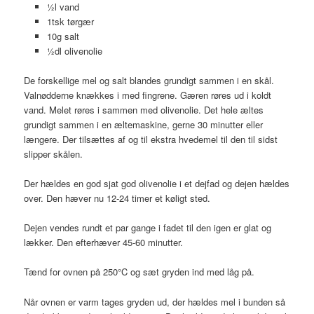
½l vand
1tsk tørgær
10g salt
½dl olivenolie
De forskellige mel og salt blandes grundigt sammen i en skål.
Valnødderne knækkes i med fingrene. Gæren røres ud i koldt
vand. Melet røres i sammen med olivenolie. Det hele æltes
grundigt sammen i en æltemaskine, gerne 30 minutter eller
længere. Der tilsættes af og til ekstra hvedemel til den til sidst
slipper skålen.
Der hældes en god sjat god olivenolie i et dejfad og dejen hældes
over. Den hæver nu 12-24 timer et køligt sted.
Dejen vendes rundt et par gange i fadet til den igen er glat og
lækker. Den efterhæver 45-60 minutter.
Tænd for ovnen på 250°C og sæt gryden ind med låg på.
Når ovnen er varm tages gryden ud, der hældes mel i bunden så