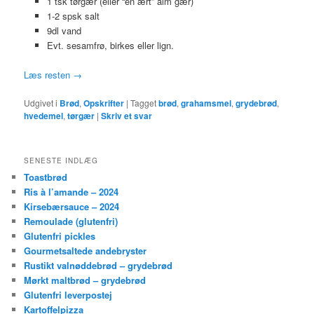
1 tsk tørgær (eller “en ært” alm gær)
1-2 spsk salt
9dl vand
Evt. sesamfrø, birkes eller lign.
Læs resten
→
Udgivet i
Brød
,
Opskrifter
|
Tagget
brød
,
grahamsmel
,
grydebrød
,
hvedemel
,
tørgær
|
Skriv et svar
SENESTE INDLÆG
Toastbrød
Ris à l’amande – 2024
Kirsebærsauce – 2024
Remoulade (glutenfri)
Glutenfri pickles
Gourmetsaltede andebryster
Rustikt valnøddebrød – grydebrød
Mørkt maltbrød – grydebrød
Glutenfri leverpostej
Kartoffelpizza