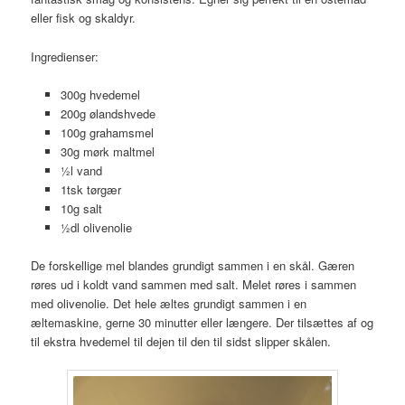
eller fisk og skaldyr.
Ingredienser:
300g hvedemel
200g ølandshvede
100g grahamsmel
30g mørk maltmel
½l vand
1tsk tørgær
10g salt
½dl olivenolie
De forskellige mel blandes grundigt sammen i en skål. Gæren
røres ud i koldt vand sammen med salt. Melet røres i sammen
med olivenolie. Det hele æltes grundigt sammen i en
æltemaskine, gerne 30 minutter eller længere. Der tilsættes af og
til ekstra hvedemel til dejen til den til sidst slipper skålen.