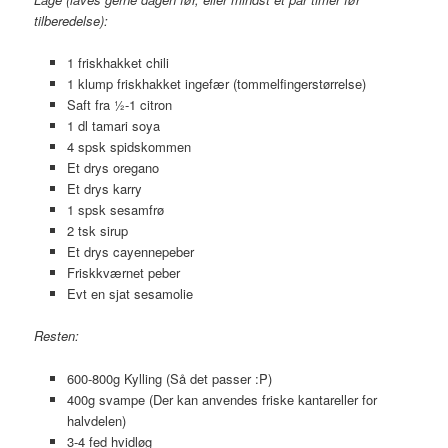
tilberedelse):
1 friskhakket chili
1 klump friskhakket ingefær (tommelfingerstørrelse)
Saft fra ½-1 citron
1 dl tamari soya
4 spsk spidskommen
Et drys oregano
Et drys karry
1 spsk sesamfrø
2 tsk sirup
Et drys cayennepeber
Friskkværnet peber
Evt en sjat sesamolie
Resten:
600-800g Kylling (Så det passer :P)
400g svampe (Der kan anvendes friske kantareller for
halvdelen)
3-4 fed hvidløg