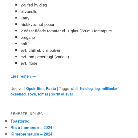
2-3 fed hvidløg
olivenolie
karry
friskkværnet peber
2 dåser flåede tomater el. 1 glas (720ml) tomatpure
oregano
salt
evt. chili el. chilipulver
evt. rød peberfrugt (variant)
evt. fløde
Læs resten
→
Udgivet i
Opskrifter
,
Pasta
|
Tagget
chili
,
hvidløg
,
løg
,
millionbøf
,
oksekød
,
sovs
,
tomat
|
Skriv et svar
SENESTE INDLÆG
Toastbrød
Ris à l’amande – 2024
Kirsebærsauce – 2024