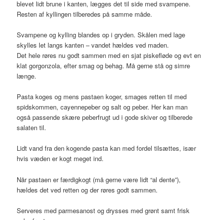
blevet lidt brune i kanten, lægges det til side med svampene.
Resten af kyllingen tilberedes på samme måde.
Svampene og kylling blandes op i gryden. Skålen med lage
skylles let langs kanten – vandet hældes ved maden.
Det hele røres nu godt sammen med en sjat piskefløde og evt en
klat gorgonzola, efter smag og behag. Må gerne stå og simre
længe.
Pasta koges og mens pastaen koger, smages retten til med
spidskommen, cayennepeber og salt og peber. Her kan man
også passende skære peberfrugt ud i gode skiver og tilberede
salaten til.
Lidt vand fra den kogende pasta kan med fordel tilsættes, især
hvis væden er kogt meget ind.
Når pastaen er færdigkogt (må gerne være lidt “al dente”),
hældes det ved retten og der røres godt sammen.
Serveres med parmesanost og drysses med grønt samt frisk