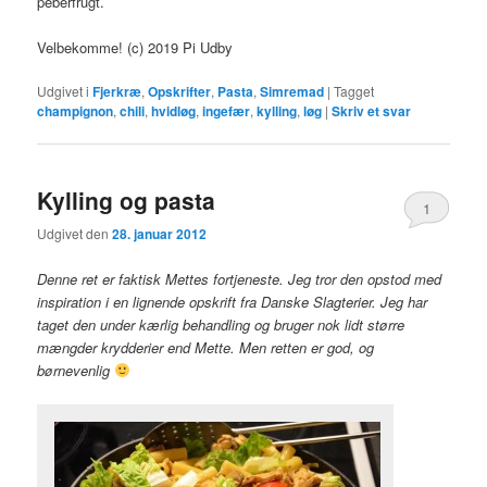
peberfrugt.
Velbekomme! (c) 2019 Pi Udby
Udgivet i
Fjerkræ
,
Opskrifter
,
Pasta
,
Simremad
|
Tagget
champignon
,
chili
,
hvidløg
,
ingefær
,
kylling
,
løg
|
Skriv et svar
Kylling og pasta
1
Udgivet den
28. januar 2012
Denne ret er faktisk Mettes fortjeneste. Jeg tror den opstod med
inspiration i en lignende opskrift fra Danske Slagterier. Jeg har
taget den under kærlig behandling og bruger nok lidt større
mængder krydderier end Mette. Men retten er god, og
børnevenlig