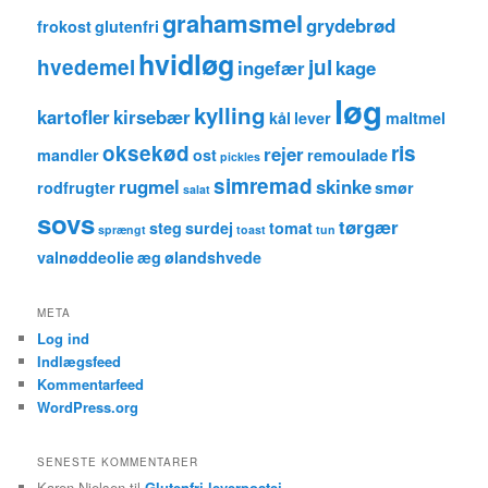
grahamsmel
grydebrød
frokost
glutenfri
hvidløg
hvedemel
jul
ingefær
kage
løg
kylling
kartofler
kirsebær
kål
lever
maltmel
oksekød
ris
rejer
mandler
ost
remoulade
pickles
simremad
rugmel
skinke
rodfrugter
smør
salat
sovs
tørgær
steg
surdej
tomat
sprængt
toast
tun
valnøddeolie
æg
ølandshvede
META
Log ind
Indlægsfeed
Kommentarfeed
WordPress.org
SENESTE KOMMENTARER
Karen Nielsen
til
Glutenfri leverpostej