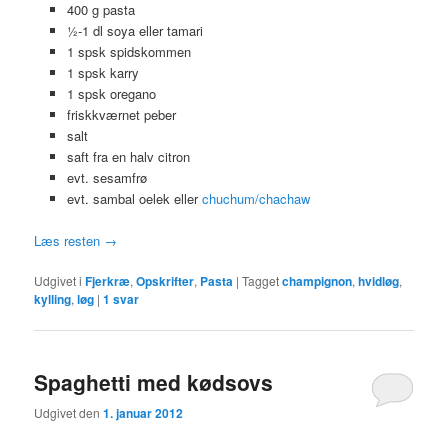
400 g pasta
½-1 dl soya eller tamari
1 spsk spidskommen
1 spsk karry
1 spsk oregano
friskkværnet peber
salt
saft fra en halv citron
evt. sesamfrø
evt. sambal oelek eller
chuchum/chachaw
Læs resten
→
Udgivet i
Fjerkræ
,
Opskrifter
,
Pasta
|
Tagget
champignon
,
hvidløg
,
kylling
,
løg
|
1
svar
Spaghetti med kødsovs
Udgivet den
1. januar 2012