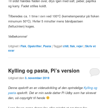
Til sidst hældes fløden over, drys igen med salt, peber, paprika
og karry. Fadet stilles koldt.
Tilberedes ca. 1 time i ovn ved 100°C (kernetemperatur på fisken
minumum 50°C). Hviler 5 minutter mens båndpastaen
(fettucinien) koges.
Velbekomme!
Udgivet i
Fisk
,
Opskrifter
,
Pasta
|
Tagget
chili
,
fisk
,
rejer
|
Skriv et
svar
Kylling og pasta, Pi’s version
Udgivet den
3. november 2019
Denne opskrift en en viderudvikling af den oprindelige
Kylling og
pasta
opskrift. Det er min søde datter Pi Udby som har skrevet
den, så copyright til hende
Lage (laves gerne dagen før, eller mindst et par timer før