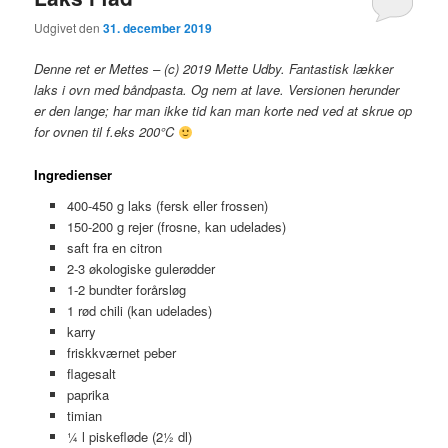
Udgivet den
31. december 2019
Denne ret er Mettes – (c) 2019 Mette Udby. Fantastisk lækker
laks i ovn med båndpasta. Og nem at lave. Versionen herunder
er den lange; har man ikke tid kan man korte ned ved at skrue op
for ovnen til f.eks 200°C
Ingredienser
400-450 g laks (fersk eller frossen)
150-200 g rejer (frosne, kan udelades)
saft fra en citron
2-3 økologiske gulerødder
1-2 bundter forårsløg
1 rød chili (kan udelades)
karry
friskkværnet peber
flagesalt
paprika
timian
¼ l piskefløde (2½ dl)