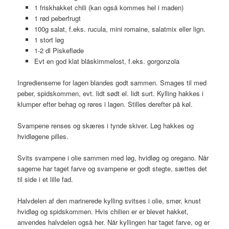
1 friskhakket chili (kan også kommes hel i maden)
1 rød peberfrugt
100g salat, f.eks. rucula, mini romaine, salatmix eller lign.
1 stort løg
1-2 dl Piskefløde
Evt en god klat blåskimmelost, f.eks. gorgonzola
Ingredienserne for lagen blandes godt sammen. Smages til med
peber, spidskommen, evt. lidt sødt el. lidt surt. Kylling hakkes i
klumper efter behag og røres i lagen. Stilles derefter på køl.
Svampene renses og skæres i tynde skiver. Løg hakkes og
hvidløgene pilles.
Svits svampene i olie sammen med løg, hvidløg og oregano. Når
sagerne har taget farve og svampene er godt stegte, sættes det
til side i et lille fad.
Halvdelen af den marinerede kylling svitses i olie, smør, knust
hvidløg og spidskommen. Hvis chilien er er blevet hakket,
anvendes halvdelen også her. Når kyllingen har taget farve, og er