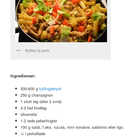
Kylling og pasta
Ingredienser:
500-600 g
kyllingebryst
250 g champignon
1 stort løg (eller 2 små)
2-3 fed hvidløg
olivenolie
1-2 røde peberfrugter
100 g salat, f.eks. rucula, mini romaine, salatmix eller lign.
¼ l piskefløde