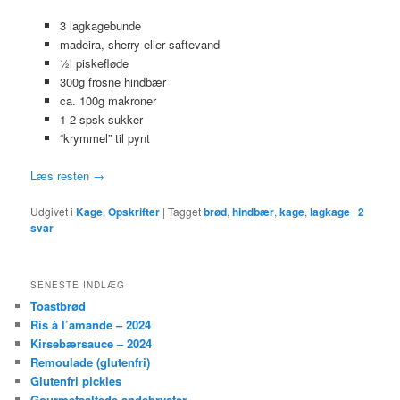
3 lagkagebunde
madeira, sherry eller saftevand
½l piskefløde
300g frosne hindbær
ca. 100g makroner
1-2 spsk sukker
“krymmel” til pynt
Læs resten
→
Udgivet i
Kage
,
Opskrifter
|
Tagget
brød
,
hindbær
,
kage
,
lagkage
|
2
svar
SENESTE INDLÆG
Toastbrød
Ris à l’amande – 2024
Kirsebærsauce – 2024
Remoulade (glutenfri)
Glutenfri pickles
Gourmetsaltede andebryster