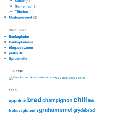
Sauce
(1)
Simremad
(3)
Tilbehør
(2)
Ukategoriseret
(2)
MINE LINKS
Bankoplader
Bankopladerne
blog.udby.com
judby.dk
Sprutskalle
LINKEDIN
Se Jesper Udby's profile
TAGS
chili
brød
champignon
appelsin
fisk
grahamsmel
grydebrød
frokost
glutenfri