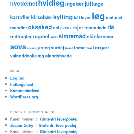
hvidløg
hvedemel
jul
ingefær
kage
løg
kylling
kartofler
kirsebær
kål
lever
maltmel
oksekød
ris
rejer
mandler
ost
remoulade
pickles
simremad
rugmel
skinke
rodfrugter
smør
salat
sovs
tørgær
steg
surdej
tomat
sprængt
toast
tun
valnøddeolie
æg
ølandshvede
META
Log ind
Indlægsfeed
Kommentarfeed
WordPress.org
SENESTE KOMMENTARER
Karen Nielsen
til
Glutenfri leverpostej
Jesper Udby
til
Glutenfri leverpostej
Karen Nielsen
til
Glutenfri leverpostej