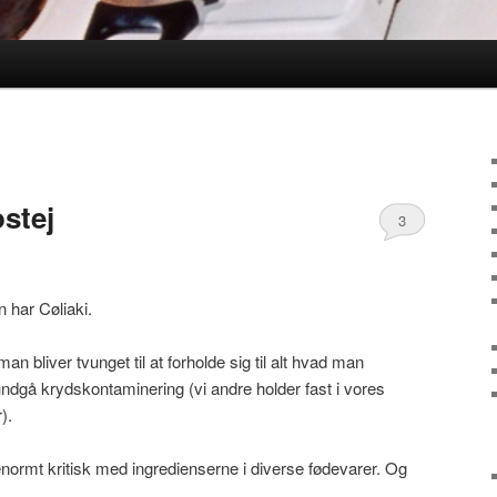
ld
ostej
3
n har Cøliaki.
man bliver tvunget til at forholde sig til alt hvad man
 undgå krydskontaminering (vi andre holder fast i vores
).
normt kritisk med ingredienserne i diverse fødevarer. Og