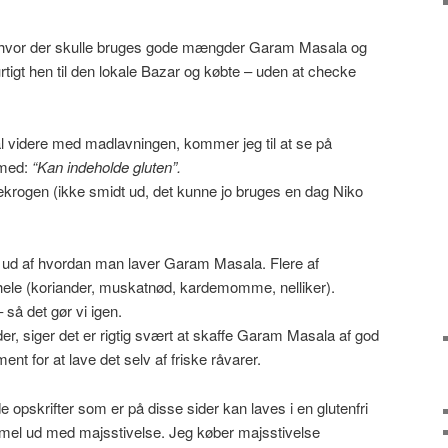
ret hvor der skulle bruges gode mængder Garam Masala og
hurtigt hen til den lokale Bazar og købte – uden at checke
 videre med madlavningen, kommer jeg til at se på
 med:
“Kan indeholde gluten”.
ekrogen (ikke smidt ud, det kunne jo bruges en dag Niko
e ud af hvordan man laver Garam Masala. Flere af
hele (koriander, muskatnød, kardemomme, nelliker).
– så det gør vi igen.
er, siger det er rigtig svært at skaffe Garam Masala af god
ent for at lave det selv af friske råvarer.
 opskrifter som er på disse sider kan laves i en glutenfri
demel ud med majsstivelse. Jeg køber majsstivelse