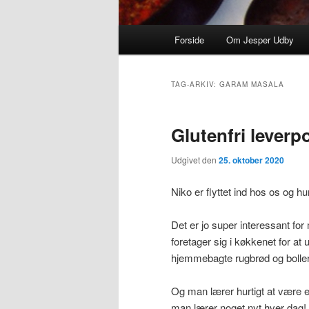
Primær menu
Forside
Om Jesper Udby
Fortsæt til primært indhold
Fortsæt til sekundært indho
TAG-ARKIV:
GARAM MASALA
Glutenfri leverp
Udgivet den
25. oktober 2020
Niko er flyttet ind hos os og hu
Det er jo super interessant for 
foretager sig i køkkenet for at
hjemmebagte rugbrød og boller
Og man lærer hurtigt at være e
man lærer noget nyt hver dag!