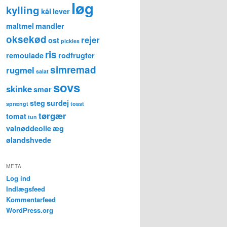
løg
kylling
kål
lever
maltmel
mandler
oksekød
rejer
ost
pickles
ris
remoulade
rodfrugter
simremad
rugmel
salat
sovs
skinke
smør
steg
surdej
sprængt
toast
tørgær
tomat
tun
valnøddeolie
æg
ølandshvede
META
Log ind
Indlægsfeed
Kommentarfeed
WordPress.org