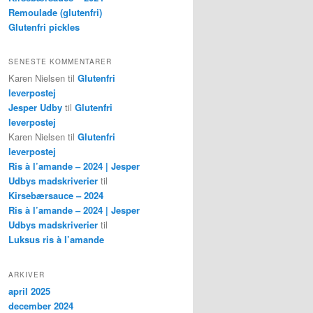
Remoulade (glutenfri)
Glutenfri pickles
SENESTE KOMMENTARER
Karen Nielsen
til
Glutenfri
leverpostej
Jesper Udby
til
Glutenfri
leverpostej
Karen Nielsen
til
Glutenfri
leverpostej
Ris à l’amande – 2024 | Jesper
Udbys madskriverier
til
Kirsebærsauce – 2024
Ris à l’amande – 2024 | Jesper
Udbys madskriverier
til
Luksus ris à l’amande
ARKIVER
april 2025
december 2024