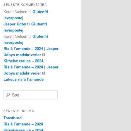
SENESTE KOMMENTARER
Karen Nielsen
til
Glutenfri
leverpostej
Jesper Udby
til
Glutenfri
leverpostej
Karen Nielsen
til
Glutenfri
leverpostej
Ris à l’amande – 2024 | Jesper
Udbys madskriverier
til
Kirsebærsauce – 2024
Ris à l’amande – 2024 | Jesper
Udbys madskriverier
til
Luksus ris à l’amande
Søg
SENESTE INDLÆG
Toastbrød
Ris à l’amande – 2024
Kirsebærsauce – 2024