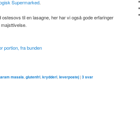
ogisk Supermarked
.
 ostesovs til en lasagne, her har vi også gode erfaringer
majsttivelse.
r portion, fra bunden
garam masala
,
glutenfri
,
krydderi
,
leverpostej
|
3
svar