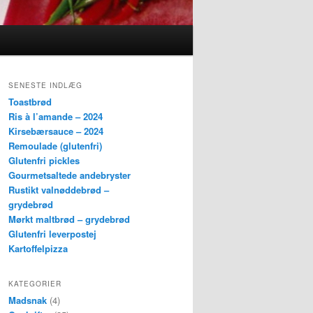
SENESTE INDLÆG
Toastbrød
Ris à l’amande – 2024
Kirsebærsauce – 2024
Remoulade (glutenfri)
Glutenfri pickles
Gourmetsaltede andebryster
Rustikt valnøddebrød –
grydebrød
Mørkt maltbrød – grydebrød
Glutenfri leverpostej
Kartoffelpizza
KATEGORIER
Madsnak
(4)