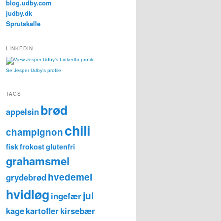
blog.udby.com
judby.dk
Sprutskalle
LINKEDIN
Se Jesper Udby's profile
TAGS
brød
appelsin
chili
champignon
fisk
frokost
glutenfri
grahamsmel
hvedemel
grydebrød
hvidløg
jul
ingefær
kage
kartofler
kirsebær